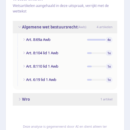
Wetsartikelen aangehaald in deze uitspraak, verrijkt met de
wettekst
Algemene wet bestuursrecht
(
Awb
)
4
artikelen
Art. 8:69a Awb
4
x
Art. 8:104 lid 1 Awb
1
x
Art. 8:110 lid 1 Awb
1
x
Art. 6:19 lid 1 Awb
1
x
Wro
1
artikel
Deze analyse is gegenereerd door AI en dient alleen ter