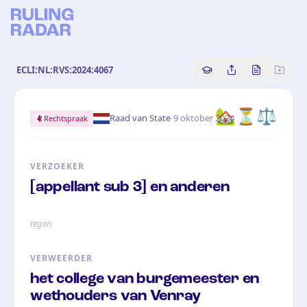
ECLI:NL:RVS:2024:4067
Copy source referenc
Share this analy
Bekijk orig
🏡⏳⚖️
·
Raad van State
9 oktober 2024
Rechtspraak
VERZOEKER
[appellant sub 3] en anderen
tegen
VERWEERDER
het college van burgemeester en
wethouders van Venray