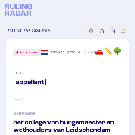
ECLI:NL:RVS:2024:3019
Copy source referenc
Share this analy
Bekijk orig
🚗📏🌳
·
Raad van State
24 juli 2024
Rechtspraak
EISER
[appellant]
tegen
GEDAAGDE
het college van burgemeester en
wethouders van Leidschendam-