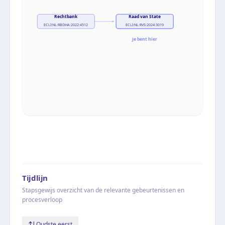
Rechtbank
Raad van State
ECLI:NL:RBDHA:2022:4512
ECLI:NL:RVS:2024:3019
Je bent hier
Tijdlijn
Stapsgewijs overzicht van de relevante gebeurtenissen en
procesverloop
Oudste eerst