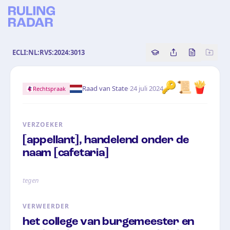
ECLI:NL:RVS:2024:3013
Copy source referenc
Share this analy
Bekijk orig
🔑📜🍟
·
Raad van State
24 juli 2024
Rechtspraak
VERZOEKER
[appellant], handelend onder de
naam [cafetaria]
tegen
VERWEERDER
het college van burgemeester en