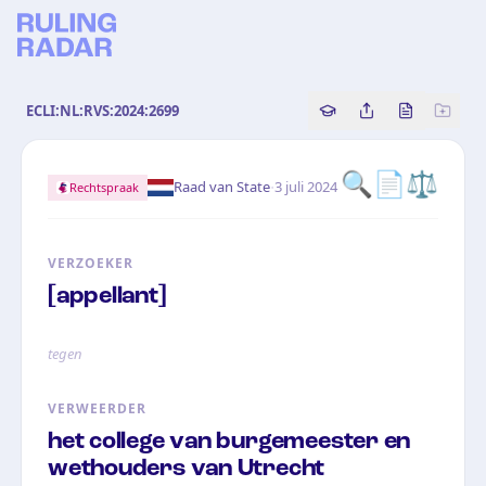
ECLI:NL:RVS:2024:2699
Copy source referenc
Share this analy
Bekijk orig
🔍📄⚖️
·
Raad van State
3 juli 2024
Rechtspraak
VERZOEKER
[appellant]
tegen
VERWEERDER
het college van burgemeester en
wethouders van Utrecht