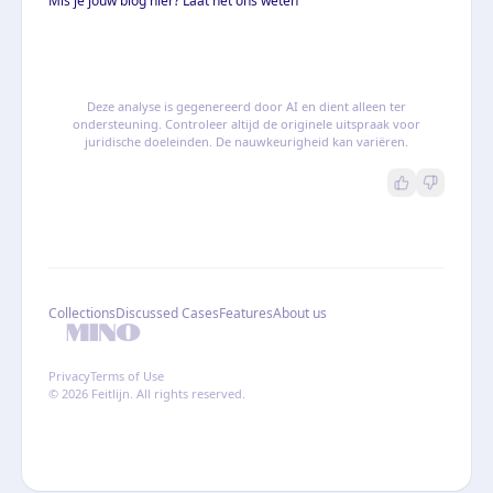
Mis je jouw blog hier? Laat het ons weten
Deze analyse is gegenereerd door AI en dient alleen ter
ondersteuning. Controleer altijd de originele uitspraak voor
juridische doeleinden. De nauwkeurigheid kan variëren.
Collections
Discussed Cases
Features
About us
Privacy
Terms of Use
© 2026 Feitlijn. All rights reserved.