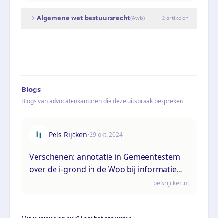
Algemene wet bestuursrecht
(
Awb
)
2
artikelen
Blogs
Blogs van advocatenkantoren die deze uitspraak bespreken
Pels Rijcken
•
29 okt. 2024
Verschenen: annotatie in Gemeentestem
over de i-grond in de Woo bij informatie
over (vermeende) integriteitsschendingen
pelsrijcken.nl