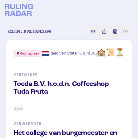
ECLI:NL:RVS:2024:2399
Copy source referenc
Share this analy
Bekijk orig
🏫📜⏳
·
Raad van State
12 juni 2024
Rechtspraak
VERZOEKER
Toeda B.V. h.o.d.n. Coffeeshop
Tuda Fruta
tegen
VERWEERDER
Het college van burgemeester en