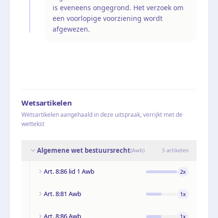
is eveneens ongegrond. Het verzoek om
een voorlopige voorziening wordt
afgewezen.
Wetsartikelen
Wetsartikelen aangehaald in deze uitspraak, verrijkt met de
wettekst
Algemene wet bestuursrecht
(
Awb
)
5
artikelen
Art. 8:86 lid 1 Awb
2
x
Art. 8:81 Awb
1
x
Art. 8:86 Awb
1
x