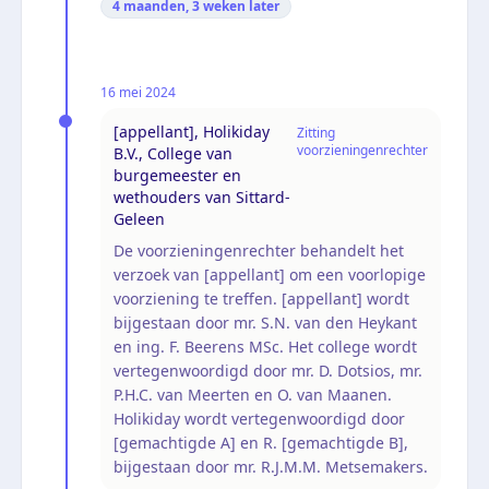
4 maanden, 3 weken
later
16 mei 2024
[appellant], Holikiday
Zitting
voorzieningenrechter
B.V., College van
burgemeester en
wethouders van Sittard-
Geleen
De voorzieningenrechter behandelt het
verzoek van [appellant] om een voorlopige
voorziening te treffen. [appellant] wordt
bijgestaan door mr. S.N. van den Heykant
en ing. F. Beerens MSc. Het college wordt
vertegenwoordigd door mr. D. Dotsios, mr.
P.H.C. van Meerten en O. van Maanen.
Holikiday wordt vertegenwoordigd door
[gemachtigde A] en R. [gemachtigde B],
bijgestaan door mr. R.J.M.M. Metsemakers.