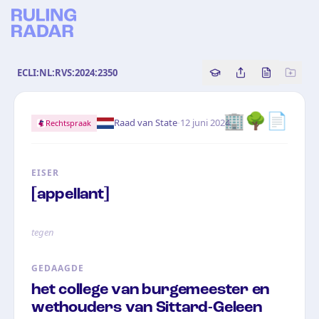
ECLI:NL:RVS:2024:2350
Copy source referenc
Share this analy
Bekijk orig
🏢🌳📄
·
Raad van State
12 juni 2024
Rechtspraak
EISER
[appellant]
tegen
GEDAAGDE
het college van burgemeester en
wethouders van Sittard-Geleen