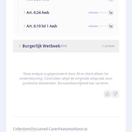
Art. 6:24 Awb
1
x
Art. 6:19 lid 1 Awb
1
x
Burgerlijk Wetboek
(
BW
)
1
artikel
Deze analyse is gegenereerd door AI en dient alleen ter
ondersteuning. Controleer altijd de originele uitspraak voor
juridische doeleinden. De nauwkeurigheid kan variëren.
Collections
Discussed Cases
Features
About us