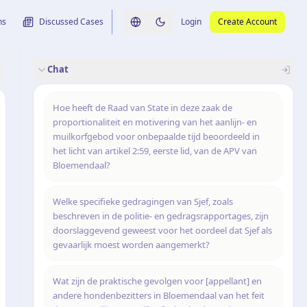
ns
Discussed Cases
Login
Create Account
Switch language
Switch to dark theme
Chat
rence
nalysis
originele uitspraak
Hoe heeft de Raad van State in deze zaak de
proportionaliteit en motivering van het aanlijn- en
muilkorfgebod voor onbepaalde tijd beoordeeld in
het licht van artikel 2:59, eerste lid, van de APV van
Bloemendaal?
Welke specifieke gedragingen van Sjef, zoals
beschreven in de politie- en gedragsrapportages, zijn
doorslaggevend geweest voor het oordeel dat Sjef als
gevaarlijk moest worden aangemerkt?
Wat zijn de praktische gevolgen voor [appellant] en
andere hondenbezitters in Bloemendaal van het feit