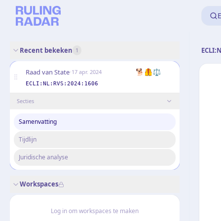
E
Recent bekeken
ECLI:
1
·
🐕🦺⚖️
Raad van State
17 apr. 2024
ECLI:NL:RVS:2024:1606
Secties
Samenvatting
Tijdlijn
Juridische analyse
Workspaces
Log in om workspaces te maken