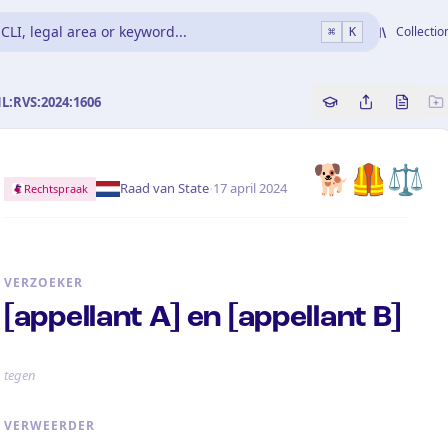
CLI, legal area or keyword...
Collectio
⌘
K
NL:RVS:2024:1606
Copy source refe
Share this a
Bekijk 
🐕🦺⚖️
·
Raad van State
17 april 2024
Rechtspraak
VERZOEKER
[appellant A] en [appellant B]
tegen
VERWEERDER