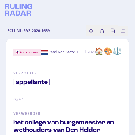
ECLI:NL:RVS:2020:1659
Copy source referenc
Share this analy
Bekijk orig
🏠🎨⚖️
·
Raad van State
15 juli 2020
Rechtspraak
VERZOEKER
[appellante]
tegen
VERWEERDER
het college van burgemeester en
wethouders van Den Helder