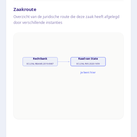
Zaakroute
Overzicht van de juridische route die deze zaak heeft afgelegd
door verschillende instanties
Rechtbank
Raad van State
ECLI:NL:RBAMS:2019:6987
ECLI:NL:RVS:2020:1659
Je bent hier