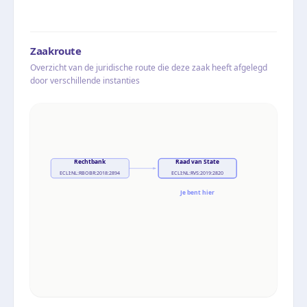
Zaakroute
Overzicht van de juridische route die deze zaak heeft afgelegd
door verschillende instanties
Rechtbank
Raad van State
ECLI:NL:RBOBR:2018:2894
ECLI:NL:RVS:2019:2820
Je bent hier