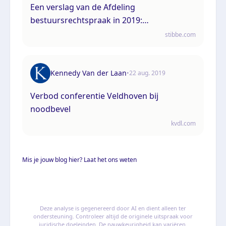
Een verslag van de Afdeling
bestuursrechtspraak in 2019:
samenvattend jaaroverzicht
stibbe.com
Kennedy Van der Laan
•
22 aug. 2019
Verbod conferentie Veldhoven bij
noodbevel
kvdl.com
Mis je jouw blog hier? Laat het ons weten
Deze analyse is gegenereerd door AI en dient alleen ter
ondersteuning. Controleer altijd de originele uitspraak voor
juridische doeleinden. De nauwkeurigheid kan variëren.