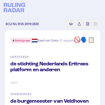
ECLI:NL:RVS:2019:2820
Copy source referenc
Share this analy
Bekijk orig
🚫🗣️📋
·
Raad van State
21 augustus 2019
Rechtspraak
VERZOEKER
de stichting Nederlands Eritrees
platform en anderen
tegen
VERWEERDER
de burgemeester van Veldhoven