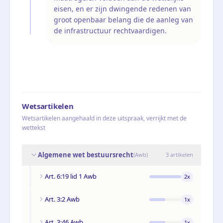
eisen, en er zijn dwingende redenen van
groot openbaar belang die de aanleg van
de infrastructuur rechtvaardigen.
Wetsartikelen
Wetsartikelen aangehaald in deze uitspraak, verrijkt met de
wettekst
Algemene wet bestuursrecht
(
Awb
)
3
artikelen
Art. 6:19 lid 1 Awb
2
x
Art. 3:2 Awb
1
x
Art. 3:46 Awb
1
x