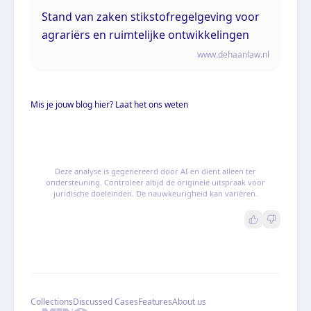
Stand van zaken stikstofregelgeving voor
agrariërs en ruimtelijke ontwikkelingen
www.dehaanlaw.nl
Mis je jouw blog hier? Laat het ons weten
Deze analyse is gegenereerd door AI en dient alleen ter
ondersteuning. Controleer altijd de originele uitspraak voor
juridische doeleinden. De nauwkeurigheid kan variëren.
Collections
Discussed Cases
Features
About us