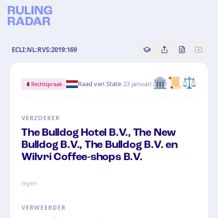
ECLI:NL:RVS:2019:169
Copy source referenc
Share this analy
Bekijk orig
🏛️📜⚖️
·
Raad van State
23 januari 2019
Rechtspraak
VERZOEKER
The Bulldog Hotel B.V., The New
Bulldog B.V., The Bulldog B.V. en
Wilvri Coffee-shops B.V.
tegen
VERWEERDER