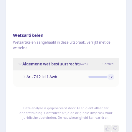
Wetsartikelen
Wetsartikelen aangehaald in deze uitspraak, verrijkt met de
wettekst
Algemene wet bestuursrecht
(
Awb
)
1
artikel
Art. 7:12 lid 1 Awb
1
x
Deze analyse is gegenereerd door AI en dient alleen ter
ondersteuning. Controleer altijd de originele uitspraak voor
juridische doeleinden. De nauwkeurigheid kan variëren.