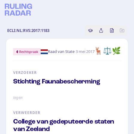
ECLI:NL:RVS:2017:1183
Copy source referenc
Share this analy
Bekijk orig
🦌⚖️🌿
·
Raad van State
3 mei 2017
Rechtspraak
VERZOEKER
Stichting Faunabescherming
tegen
VERWEERDER
College van gedeputeerde staten
van Zeeland