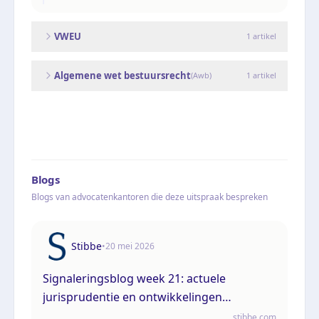
VWEU
1
artikel
Algemene wet bestuursrecht
(
Awb
)
1
artikel
Blogs
Blogs van advocatenkantoren die deze uitspraak bespreken
Stibbe
•
20 mei 2026
Signaleringsblog week 21: actuele
jurisprudentie en ontwikkelingen
bestuursrecht en omgevingsrecht
stibbe.com