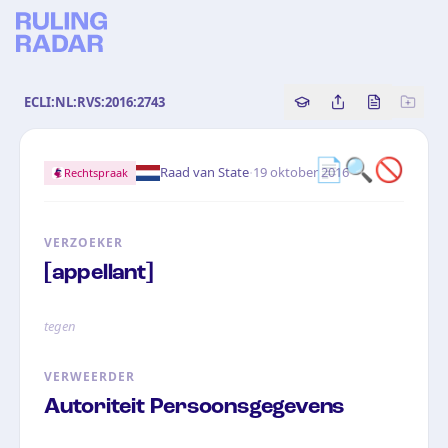
ECLI:NL:RVS:2016:2743
Copy source referenc
Share this analy
Bekijk orig
📄🔍🚫
·
Raad van State
19 oktober 2016
Rechtspraak
VERZOEKER
[appellant]
tegen
VERWEERDER
Autoriteit Persoonsgegevens