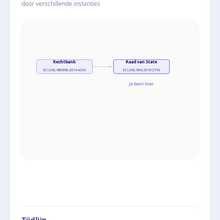
door verschillende instanties
Rechtbank
Raad van State
ECLI:NL:RBNNE:2014:4293
ECLI:NL:RVS:2016:2743
Je bent hier
Tijdlijn