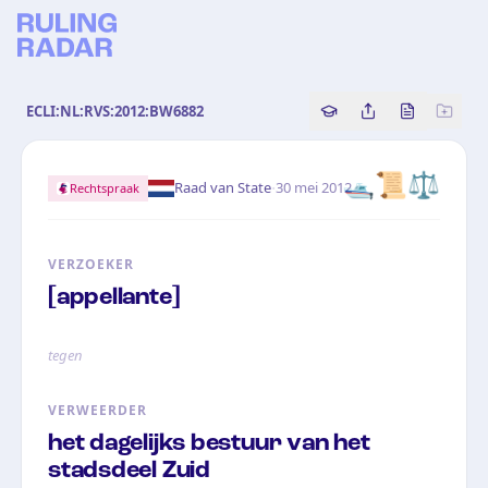
ECLI:NL:RVS:2012:BW6882
Copy source referenc
Share this analy
Bekijk orig
🛥️📜⚖️
·
Raad van State
30 mei 2012
Rechtspraak
VERZOEKER
[appellante]
tegen
VERWEERDER
het dagelijks bestuur van het
stadsdeel Zuid