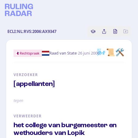
ECLI:NL:RVS:2006:AX9347
Copy source referenc
Share this analy
Bekijk orig
🌬️📜🛠️
·
Raad van State
26 juni 2006
Rechtspraak
VERZOEKER
[appellanten]
tegen
VERWEERDER
het college van burgemeester en
wethouders van Lopik