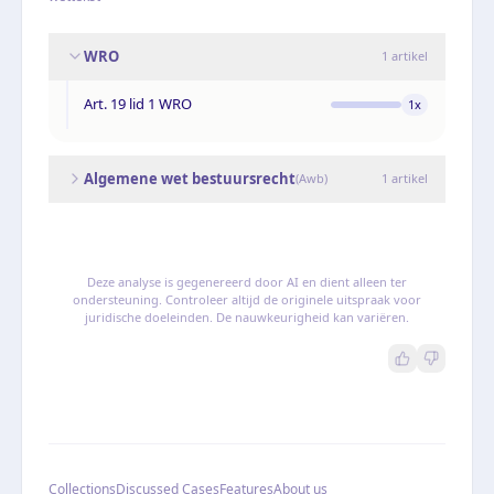
WRO
1
artikel
Art. 19 lid 1 WRO
1
x
Algemene wet bestuursrecht
(
Awb
)
1
artikel
Deze analyse is gegenereerd door AI en dient alleen ter
ondersteuning. Controleer altijd de originele uitspraak voor
juridische doeleinden. De nauwkeurigheid kan variëren.
Collections
Discussed Cases
Features
About us