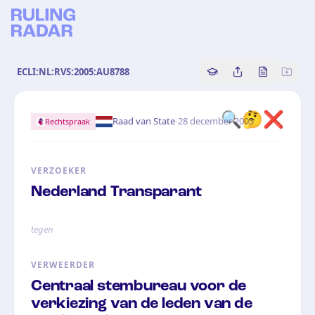
ECLI:NL:RVS:2005:AU8788
Copy source referenc
Share this analy
Bekijk orig
🔍🤔❌
·
Raad van State
28 december 2005
Rechtspraak
VERZOEKER
Nederland Transparant
tegen
VERWEERDER
Centraal stembureau voor de
verkiezing van de leden van de