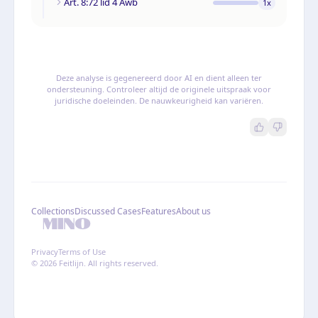
Art. 8:72 lid 4 Awb
1
x
Deze analyse is gegenereerd door AI en dient alleen ter
ondersteuning. Controleer altijd de originele uitspraak voor
juridische doeleinden. De nauwkeurigheid kan variëren.
Collections
Discussed Cases
Features
About us
Privacy
Terms of Use
© 2026 Feitlijn. All rights reserved.