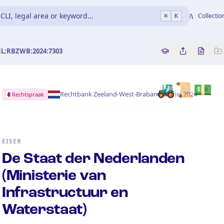
CLI, legal area or keyword...
Collectio
⌘
K
NL:RBZWB:2024:7303
Copy source refe
Share this a
Bekijk 
🚜📜💵
·
Rechtbank Zeeland-West-Brabant
29 mei 2024
Rechtspraak
EISER
De Staat der Nederlanden
(Ministerie van
Infrastructuur en
Waterstaat)