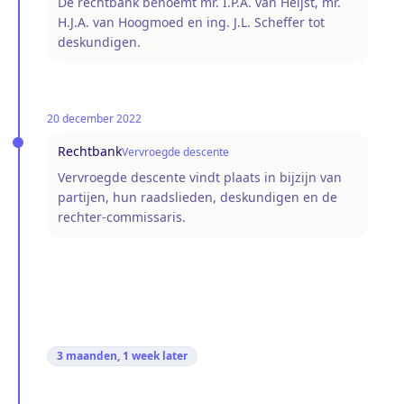
De rechtbank benoemt mr. I.P.A. van Heijst, mr.
H.J.A. van Hoogmoed en ing. J.L. Scheffer tot
deskundigen.
20 december 2022
Rechtbank
Vervroegde descente
Vervroegde descente vindt plaats in bijzijn van
partijen, hun raadslieden, deskundigen en de
rechter-commissaris.
3 maanden, 1 week
later