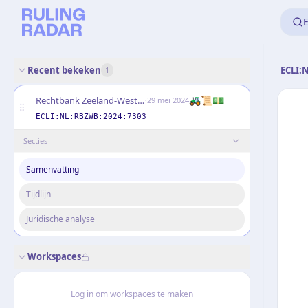
E
Recent bekeken
ECLI:
1
·
🚜📜💵
Rechtbank Zeeland-West-Brabant
29 mei 2024
ECLI:NL:RBZWB:2024:7303
Secties
Samenvatting
Tijdlijn
Juridische analyse
Workspaces
Log in om workspaces te maken