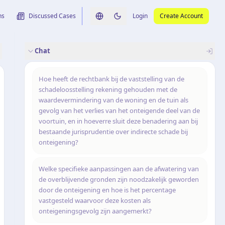
ns
Discussed Cases
Login
Create Account
Switch language
Switch to dark theme
Chat
rence
nalysis
originele uitspraak
Hoe heeft de rechtbank bij de vaststelling van de
schadeloosstelling rekening gehouden met de
waardevermindering van de woning en de tuin als
gevolg van het verlies van het onteigende deel van de
voortuin, en in hoeverre sluit deze benadering aan bij
bestaande jurisprudentie over indirecte schade bij
onteigening?
Welke specifieke aanpassingen aan de afwatering van
de overblijvende gronden zijn noodzakelijk geworden
door de onteigening en hoe is het percentage
vastgesteld waarvoor deze kosten als
onteigeningsgevolg zijn aangemerkt?