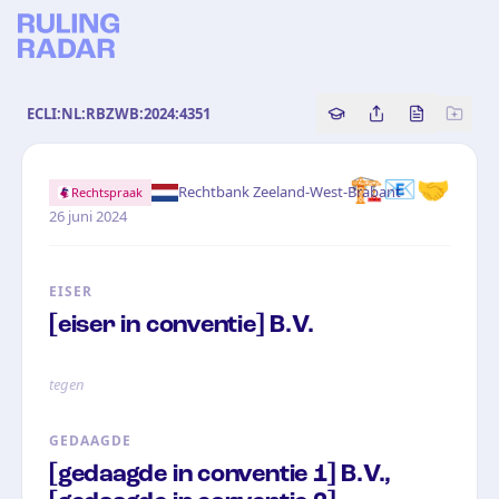
ECLI:NL:RBZWB:2024:4351
Copy source referenc
Share this analy
Bekijk orig
🏗️📧🤝
·
Rechtbank Zeeland-West-Brabant
Rechtspraak
26 juni 2024
EISER
[eiser in conventie] B.V.
tegen
GEDAAGDE
[gedaagde in conventie 1] B.V.,