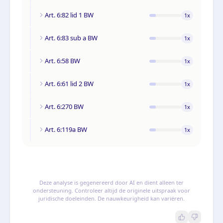
Art. 6:82 lid 1 BW
1
x
Art. 6:83 sub a BW
1
x
Art. 6:58 BW
1
x
Art. 6:61 lid 2 BW
1
x
Art. 6:270 BW
1
x
Art. 6:119a BW
1
x
Deze analyse is gegenereerd door AI en dient alleen ter
ondersteuning. Controleer altijd de originele uitspraak voor
juridische doeleinden. De nauwkeurigheid kan variëren.