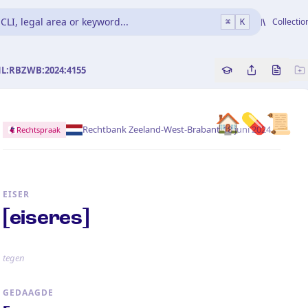
CLI, legal area or keyword...
Collectio
⌘
K
NL:RBZWB:2024:4155
Copy source refe
Share this a
Bekijk 
🏠💊📜
·
Rechtbank Zeeland-West-Brabant
18 juni 2024
Rechtspraak
EISER
[eiseres]
tegen
GEDAAGDE