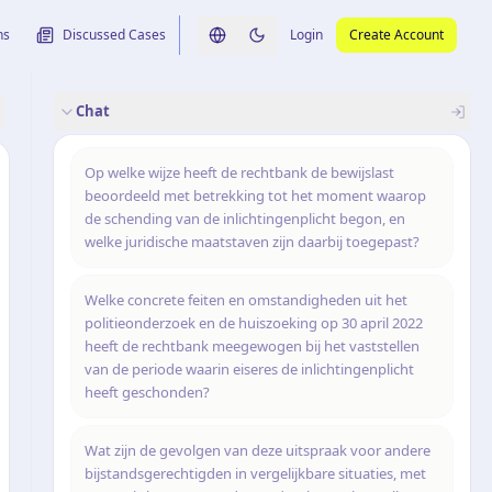
ns
Discussed Cases
Login
Create Account
Switch language
Switch to dark theme
Chat
rence
nalysis
originele uitspraak
Op welke wijze heeft de rechtbank de bewijslast
beoordeeld met betrekking tot het moment waarop
de schending van de inlichtingenplicht begon, en
welke juridische maatstaven zijn daarbij toegepast?
Welke concrete feiten en omstandigheden uit het
politieonderzoek en de huiszoeking op 30 april 2022
heeft de rechtbank meegewogen bij het vaststellen
van de periode waarin eiseres de inlichtingenplicht
heeft geschonden?
Wat zijn de gevolgen van deze uitspraak voor andere
bijstandsgerechtigden in vergelijkbare situaties, met