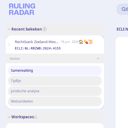
E
Recent bekeken
ECLI:
1
·
🏠💊📜
Rechtbank Zeeland-West-Brabant
18 jun. 2024
ECLI:NL:RBZWB:2024:4155
Secties
Samenvatting
Tijdlijn
Juridische analyse
Wetsartikelen
Workspaces