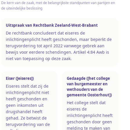
De kern van de zaak, met de belangrijkste standpunten van partijen en
de uiteindelijke beslissing
Uitspraak van Rechtbank Zeeland-West-Brabant
De rechtbank concludeert dat eiseres de
inlichtingenplicht heeft geschonden, maar beperkt de
terugvordering tot april 2022 vanwege gebrek aan
bewijs voor eerdere schendingen. Artikel 4:84 Awb is
niet van toepassing op deze zaak.
Eiser ([eiseres])
Gedaagde ([het college
van burgemeester en
Eiseres stelt dat zij de
wethouders van de
inlichtingenplicht niet
gemeente Oosterhout])
heeft geschonden en
Het college stelt dat
geen inkomsten uit
eiseres de
drugshandel heeft
inlichtingenplicht heeft
gehad. Ze betwist de
geschonden door geen
terugvordering van de
melding te maken van