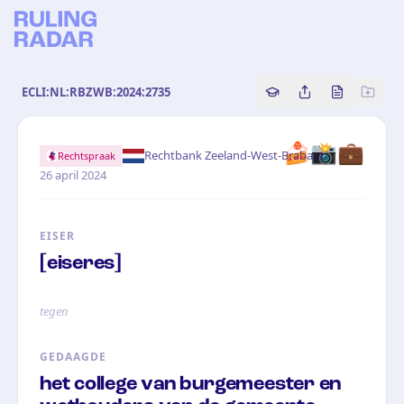
ECLI:NL:RBZWB:2024:2735
Copy source referenc
Share this analy
Bekijk orig
🍰📸💼
·
Rechtbank Zeeland-West-Brabant
Rechtspraak
26 april 2024
EISER
[eiseres]
tegen
GEDAAGDE
het college van burgemeester en