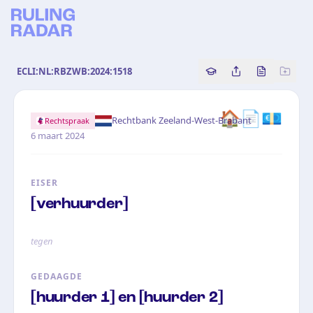
ECLI:NL:RBZWB:2024:1518
Copy source referenc
Share this analy
Bekijk orig
🏠📄💶
·
Rechtbank Zeeland-West-Brabant
Rechtspraak
6 maart 2024
EISER
[verhuurder]
tegen
GEDAAGDE
[huurder 1] en [huurder 2]