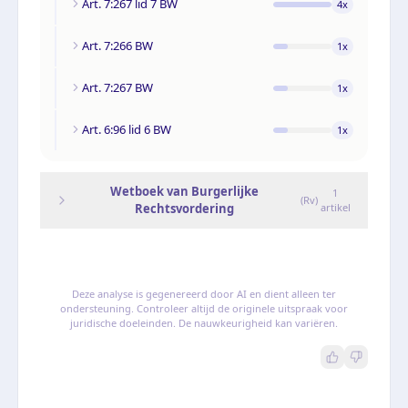
Art. 7:267 lid 7 BW
4
x
Art. 7:266 BW
1
x
Art. 7:267 BW
1
x
Art. 6:96 lid 6 BW
1
x
Wetboek van Burgerlijke
1
(
Rv
)
Rechtsvordering
artikel
Deze analyse is gegenereerd door AI en dient alleen ter
ondersteuning. Controleer altijd de originele uitspraak voor
juridische doeleinden. De nauwkeurigheid kan variëren.