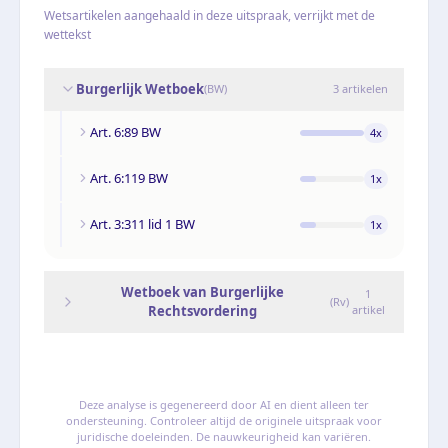
Wetsartikelen aangehaald in deze uitspraak, verrijkt met de
wettekst
Burgerlijk Wetboek
(
BW
)
3
artikelen
Art. 6:89 BW
4
x
Art. 6:119 BW
1
x
Art. 3:311 lid 1 BW
1
x
Wetboek van Burgerlijke
1
(
Rv
)
Rechtsvordering
artikel
Deze analyse is gegenereerd door AI en dient alleen ter
ondersteuning. Controleer altijd de originele uitspraak voor
juridische doeleinden. De nauwkeurigheid kan variëren.