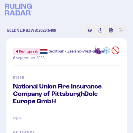
ECLI:NL:RBZWB:2023:6409
Copy source referenc
Share this analy
Bekijk orig
🍇❄️🚫
·
Rechtbank Zeeland-West-Brabant
Rechtspraak
6 september 2023
EISER
National Union Fire Insurance
Company of Pittsburgh
Dole
Europe GmbH
tegen
GEDAAGDE