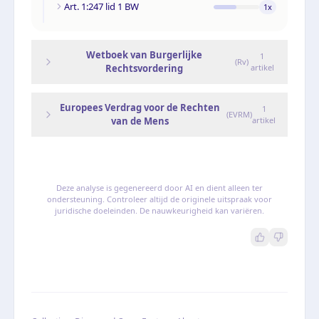
Art. 1:247 lid 1 BW
1
x
Wetboek van Burgerlijke
1
(
Rv
)
Rechtsvordering
artikel
Europees Verdrag voor de Rechten
1
(
EVRM
)
van de Mens
artikel
Deze analyse is gegenereerd door AI en dient alleen ter
ondersteuning. Controleer altijd de originele uitspraak voor
juridische doeleinden. De nauwkeurigheid kan variëren.