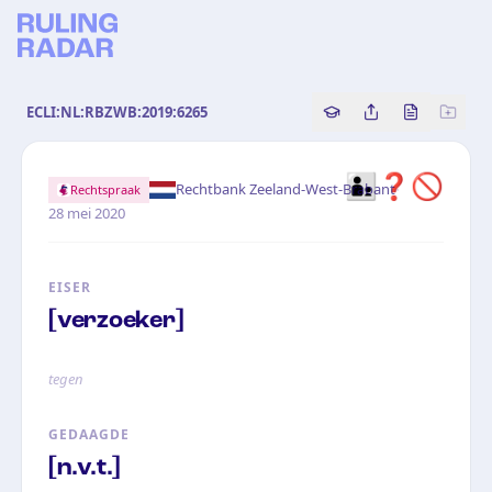
ECLI:NL:RBZWB:2019:6265
Copy source referenc
Share this analy
Bekijk orig
👨‍👦❓🚫
·
Rechtbank Zeeland-West-Brabant
Rechtspraak
28 mei 2020
EISER
[verzoeker]
tegen
GEDAAGDE
[n.v.t.]