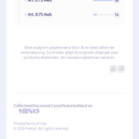
5
x
Art. 8:75 Awb
1
x
Deze analyse is gegenereerd door AI en dient alleen ter
ondersteuning. Controleer altijd de originele uitspraak voor
juridische doeleinden. De nauwkeurigheid kan variëren.
Collections
Discussed Cases
Features
About us
Privacy
Terms of Use
© 2026 Feitlijn. All rights reserved.