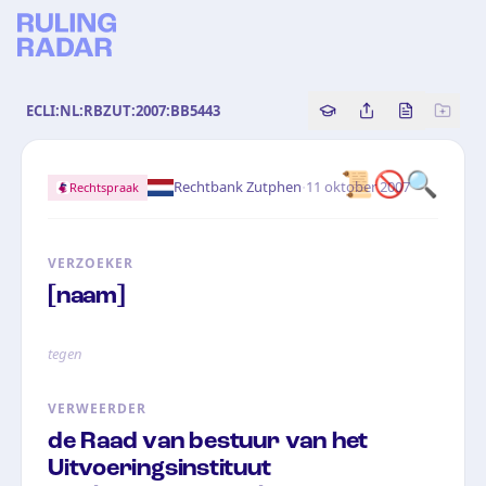
ECLI:NL:RBZUT:2007:BB5443
Copy source referenc
Share this analy
Bekijk orig
📜🚫🔍
·
Rechtbank Zutphen
11 oktober 2007
Rechtspraak
VERZOEKER
[naam]
tegen
VERWEERDER
de Raad van bestuur van het
Uitvoeringsinstituut