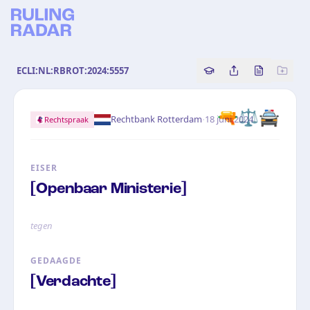
ECLI:NL:RBROT:2024:5557
Copy source referenc
Share this analy
Bekijk orig
🔫
⚖️
🚔
·
Rechtbank Rotterdam
18 juni 2024
Rechtspraak
EISER
[Openbaar Ministerie]
tegen
GEDAAGDE
[Verdachte]