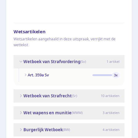
Wetsartikelen
Wetsartikelen aangehaald in deze uitspraak, verrijkt met de
wettekst
Wetboek van Strafvordering
(
Sv
)
1
artikel
Art. 359a Sv
3
x
Wetboek van Strafrecht
(
Sr
)
10
artikelen
Wet wapens en munitie
(
WWM
)
3
artikelen
Burgerlijk Wetboek
(
BW
)
4
artikelen