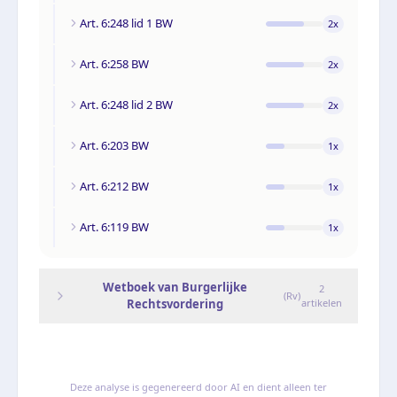
Art. 6:248 lid 1 BW
2
x
Art. 6:258 BW
2
x
Art. 6:248 lid 2 BW
2
x
Art. 6:203 BW
1
x
Art. 6:212 BW
1
x
Art. 6:119 BW
1
x
Wetboek van Burgerlijke
2
(
Rv
)
Rechtsvordering
artikelen
Deze analyse is gegenereerd door AI en dient alleen ter