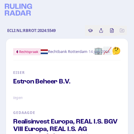
ECLI:NL:RBROT:2024:5549
Copy source referenc
Share this analy
Bekijk orig
🏢📈🤔
·
Rechtbank Rotterdam
14 juni 2024
Rechtspraak
EISER
Estron Beheer B.V.
tegen
GEDAAGDE
Realisinvest Europa, REAL I.S. BGV
VIII Europa, REAL I.S. AG