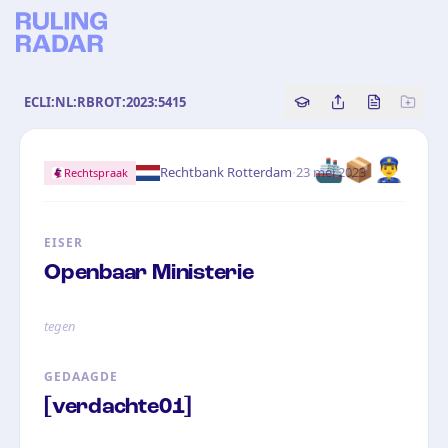
ECLI:NL:RBROT:2023:5415
Copy source referenc
Share this analy
Bekijk orig
🚢
📦
👮‍♂️
·
Rechtbank Rotterdam
23 mei 2023
Rechtspraak
EISER
Openbaar Ministerie
tegen
GEDAAGDE
[verdachte01]