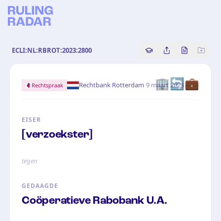
ECLI:NL:RBROT:2023:2800
Copy source referenc
Share this analy
Bekijk orig
🏢🔄💼
·
Rechtbank Rotterdam
9 maart 2023
Rechtspraak
EISER
[verzoekster]
tegen
GEDAAGDE
Coöperatieve Rabobank U.A.