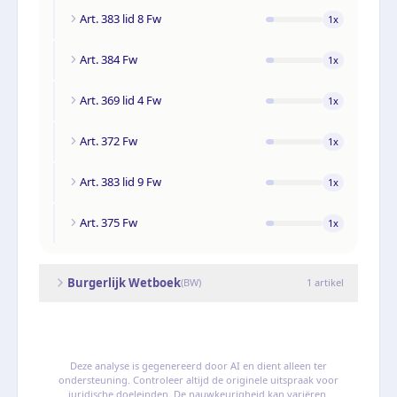
Art. 383 lid 8 Fw
1
x
Art. 384 Fw
1
x
Art. 369 lid 4 Fw
1
x
Art. 372 Fw
1
x
Art. 383 lid 9 Fw
1
x
Art. 375 Fw
1
x
Burgerlijk Wetboek
(
BW
)
1
artikel
Deze analyse is gegenereerd door AI en dient alleen ter
ondersteuning. Controleer altijd de originele uitspraak voor
juridische doeleinden. De nauwkeurigheid kan variëren.