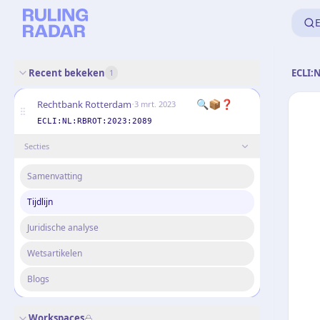
E
Recent bekeken
ECLI:
1
·
🔍📦❓
Rechtbank Rotterdam
3 mrt. 2023
ECLI:NL:RBROT:2023:2089
Secties
Samenvatting
Tijdlijn
Juridische analyse
Wetsartikelen
Blogs
Workspaces