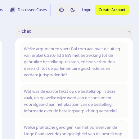
ns
Discussed Cases
Login
Create Account
Switch language
Switch to dark theme
Chat
rence
nalysis
originele uitspraak
Welke argumenten voert Bol.com aan over de uitleg
van artikel 6:230v lid 3 BW met betrekking tot de
gebruikte bestelknop-teksten, en hoe verhouden
deze zich tot de parlementaire geschiedenis en
eerdere jurisprudentie?
Wat was de exacte tekst op de bestelknop in deze
zaak, en op welke wijze werd aan de consument
voorafgaand aan het plaatsen van de bestelling
informatie over de betalingsverplichting verstrekt?
Welke praktische gevolgen kan het oordeel van de
Hoge Raad over de (on)geldigheid van de bestelknop