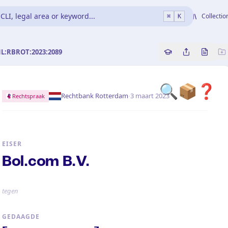
CLI, legal area or keyword...
Collectio
⌘
K
NL:RBROT:2023:2089
Copy source refe
Share this a
Bekijk 
🔍📦❓
·
Rechtbank Rotterdam
3 maart 2023
Rechtspraak
EISER
Bol.com B.V.
tegen
GEDAAGDE