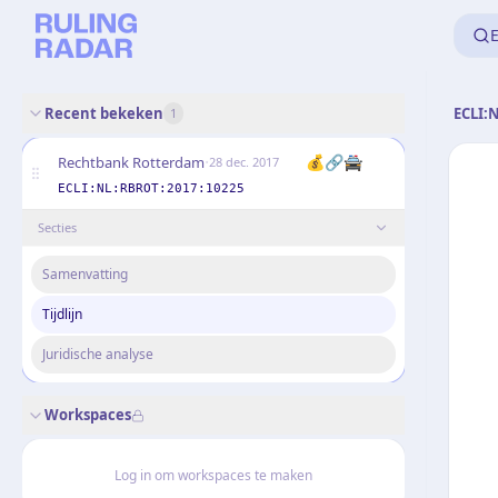
E
Recent bekeken
ECLI:
1
·
💰🔗🚔
Rechtbank Rotterdam
28 dec. 2017
ECLI:NL:RBROT:2017:10225
Secties
Samenvatting
Tijdlijn
Juridische analyse
Workspaces
Log in om workspaces te maken