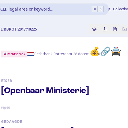
CLI, legal area or keyword...
Collectio
⌘
K
NL:RBROT:2017:10225
Copy source refe
Share this a
Bekijk 
💰🔗🚔
·
Rechtbank Rotterdam
28 december 2017
Rechtspraak
EISER
[Openbaar Ministerie]
tegen
GEDAAGDE