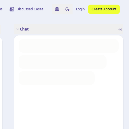
ns
Discussed Cases
Login
Create Account
Switch language
Switch to dark theme
Chat
rence
nalysis
originele uitspraak