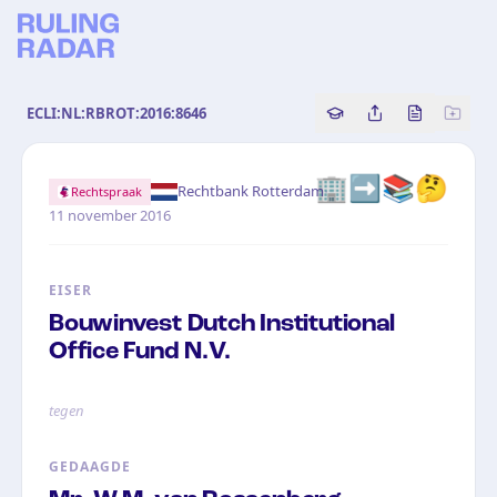
ECLI:NL:RBROT:2016:8646
Copy source referenc
Share this analy
Bekijk orig
🏢➡️📚🤔
·
Rechtbank Rotterdam
Rechtspraak
11 november 2016
EISER
Bouwinvest Dutch Institutional
Office Fund N.V.
tegen
GEDAAGDE