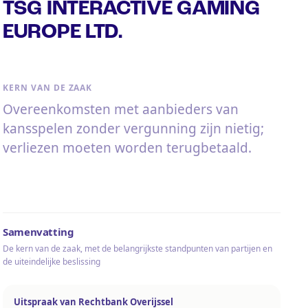
TSG INTERACTIVE GAMING
EUROPE LTD.
KERN VAN DE ZAAK
Overeenkomsten met aanbieders van
kansspelen zonder vergunning zijn nietig;
verliezen moeten worden terugbetaald.
Samenvatting
De kern van de zaak, met de belangrijkste standpunten van partijen en
de uiteindelijke beslissing
Uitspraak van Rechtbank Overijssel