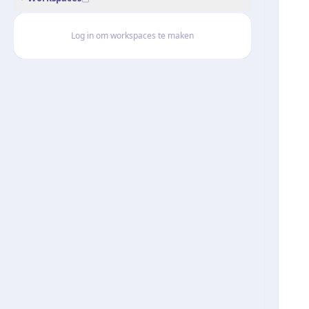
Log in om workspaces te maken