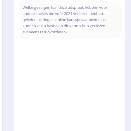
Welke gevolgen kan deze uitspraak hebben voor
andere spelers die vóór 2021 verliezen hebben
geleden bij illegale online kansspelaanbieders, en
kunnen zij op basis van dit vonnis hun verliezen
eveneens terugvorderen?