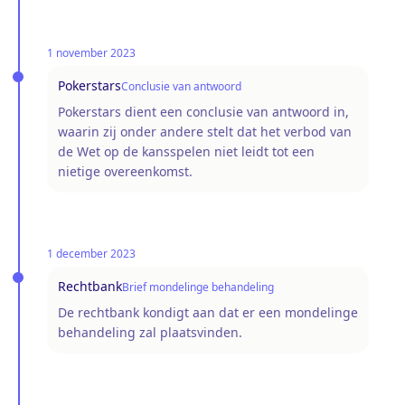
1 november 2023
Pokerstars
Conclusie van antwoord
Pokerstars dient een conclusie van antwoord in,
waarin zij onder andere stelt dat het verbod van
de Wet op de kansspelen niet leidt tot een
nietige overeenkomst.
1 december 2023
Rechtbank
Brief mondelinge behandeling
De rechtbank kondigt aan dat er een mondelinge
behandeling zal plaatsvinden.