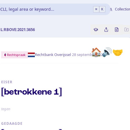
CLI, legal area or keyword...
Collectio
⌘
K
NL:RBOVE:2021:3656
Copy source refe
Share this a
Bekijk 
🏠
🔊
🤝
·
Rechtbank Overijssel
28 september 2021
Rechtspraak
EISER
[betrokkene 1]
tegen
GEDAAGDE