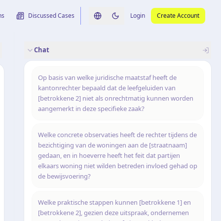
ns
Discussed Cases
Login
Create Account
Switch language
Switch to dark theme
Chat
rence
nalysis
originele uitspraak
Op basis van welke juridische maatstaf heeft de
kantonrechter bepaald dat de leefgeluiden van
[betrokkene 2] niet als onrechtmatig kunnen worden
aangemerkt in deze specifieke zaak?
Welke concrete observaties heeft de rechter tijdens de
bezichtiging van de woningen aan de [straatnaam]
gedaan, en in hoeverre heeft het feit dat partijen
elkaars woning niet wilden betreden invloed gehad op
de bewijsvoering?
Welke praktische stappen kunnen [betrokkene 1] en
[betrokkene 2], gezien deze uitspraak, ondernemen