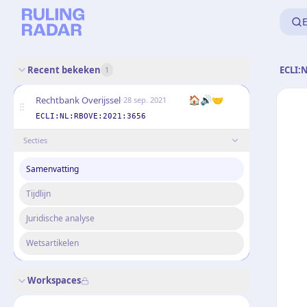
E
Recent bekeken
ECLI:
1
·
🏠
🔊
🤝
Rechtbank Overijssel
28 sep. 2021
ECLI:NL:RBOVE:2021:3656
Secties
Samenvatting
Tijdlijn
Juridische analyse
Wetsartikelen
Workspaces