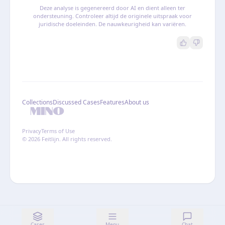
Deze analyse is gegenereerd door AI en dient alleen ter
ondersteuning. Controleer altijd de originele uitspraak voor
juridische doeleinden. De nauwkeurigheid kan variëren.
Collections
Discussed Cases
Features
About us
Privacy
Terms of Use
© 2026 Feitlijn. All rights reserved.
Cases
Menu
Chat