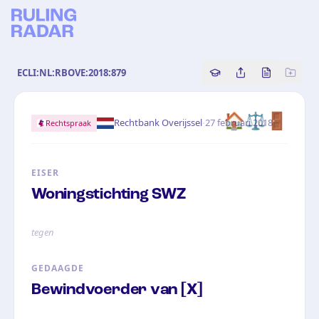
ECLI:NL:RBOVE:2018:879
Copy source referenc
Share this analy
Bekijk orig
🏠
⚖️
🚪
·
Rechtbank Overijssel
27 februari 2018
Rechtspraak
EISER
Woningstichting SWZ
tegen
GEDAAGDE
Bewindvoerder van [X]