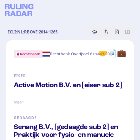
ECLI:NL:RBOVE:2014:1265
Copy source referenc
Share this analy
Bekijk orig
🤝
📄
💼
·
Rechtbank Overijssel
6 maart 2014
Rechtspraak
EISER
Active Motion B.V. en [eiser sub 2]
tegen
GEDAAGDE
Senang B.V., [gedaagde sub 2] en
Praktijk voor fysio- en manuele