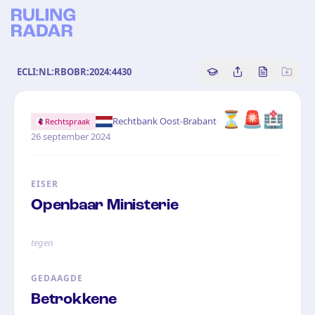
ECLI:NL:RBOBR:2024:4430
Copy source referenc
Share this analy
Bekijk orig
⏳
🚨
🏥
·
Rechtbank Oost-Brabant
Rechtspraak
26 september 2024
EISER
Openbaar Ministerie
tegen
GEDAAGDE
Betrokkene