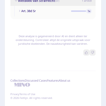
Wetboek van Strafrecht
(
Sr
)
1
artikel
Art. 38d Sr
1
x
Deze analyse is gegenereerd door AI en dient alleen ter
ondersteuning. Controleer altijd de originele uitspraak voor
juridische doeleinden. De nauwkeurigheid kan variëren.
Collections
Discussed Cases
Features
About us
Privacy
Terms of Use
© 2026 Feitlijn. All rights reserved.