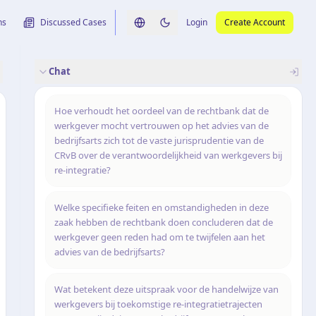
ns
Discussed Cases
Login
Create Account
Switch language
Switch to dark theme
Chat
rence
nalysis
originele uitspraak
Hoe verhoudt het oordeel van de rechtbank dat de
werkgever mocht vertrouwen op het advies van de
bedrijfsarts zich tot de vaste jurisprudentie van de
CRvB over de verantwoordelijkheid van werkgevers bij
re-integratie?
Welke specifieke feiten en omstandigheden in deze
zaak hebben de rechtbank doen concluderen dat de
werkgever geen reden had om te twijfelen aan het
advies van de bedrijfsarts?
Wat betekent deze uitspraak voor de handelwijze van
werkgevers bij toekomstige re-integratietrajecten