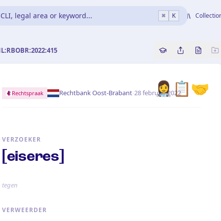
CLI, legal area or keyword...
Collectio
⌘
K
NL:RBOBR:2022:415
Copy source refe
Share this a
Bekijk 
👩‍⚕️📋🤝
·
Rechtbank Oost-Brabant
28 februari 2022
Rechtspraak
VERZOEKER
[eiseres]
tegen
VERWEERDER