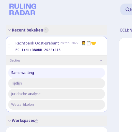
E
Recent bekeken
ECLI:
1
·
👩‍⚕️📋🤝
Rechtbank Oost-Brabant
28 feb. 2022
ECLI:NL:RBOBR:2022:415
Secties
Samenvatting
Tijdlijn
Juridische analyse
Wetsartikelen
Workspaces