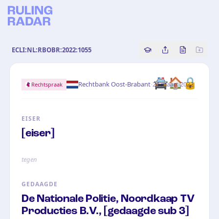
ECLI:NL:RBOBR:2022:1055
Copy source referenc
Share this analy
Bekijk orig
🚔
🏠
🔒
·
Rechtbank Oost-Brabant
24 maart 2022
Rechtspraak
EISER
[eiser]
tegen
GEDAAGDE
De Nationale Politie, Noordkaap TV
Producties B.V., [gedaagde sub 3]