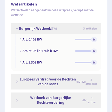
Wetsartikelen
Wetsartikelen aangehaald in deze uitspraak, verrijkt met de
wettekst
Burgerlijk Wetboek
(
BW
)
3
artikelen
Art. 6:162 BW
1
x
Art. 6:106 lid 1 sub b BW
1
x
Art. 3:303 BW
1
x
Europees Verdrag voor de Rechten
2
(
EVRM
)
van de Mens
artikelen
Wetboek van Burgerlijke
1
(
Rv
)
Rechtsvordering
artikel