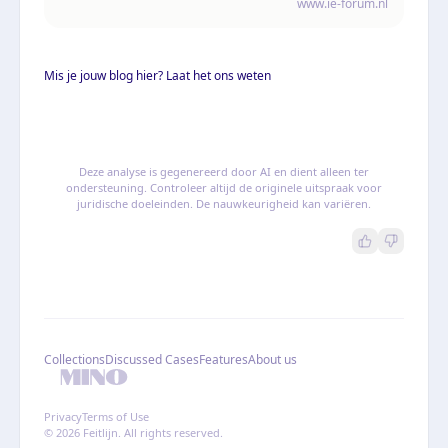
www.ie-forum.nl
Mis je jouw blog hier? Laat het ons weten
Deze analyse is gegenereerd door AI en dient alleen ter
ondersteuning. Controleer altijd de originele uitspraak voor
juridische doeleinden. De nauwkeurigheid kan variëren.
Collections
Discussed Cases
Features
About us
Privacy
Terms of Use
© 2026 Feitlijn. All rights reserved.