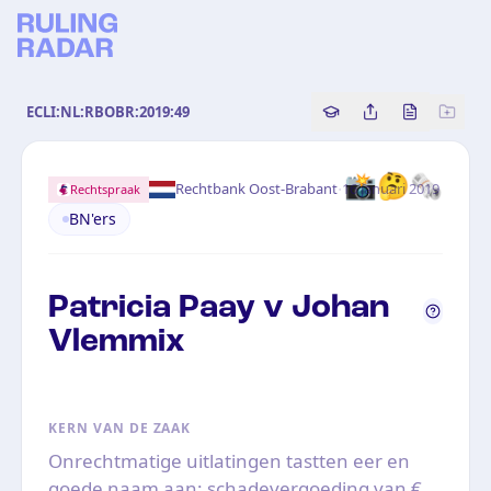
ECLI:NL:RBOBR:2019:49
Copy source referenc
Share this analy
Bekijk orig
📸🤔🗞️
·
Rechtbank Oost-Brabant
16 januari 2019
Rechtspraak
BN'ers
Patricia Paay v Johan
Vlemmix
KERN VAN DE ZAAK
Onrechtmatige uitlatingen tastten eer en
goede naam aan; schadevergoeding van €