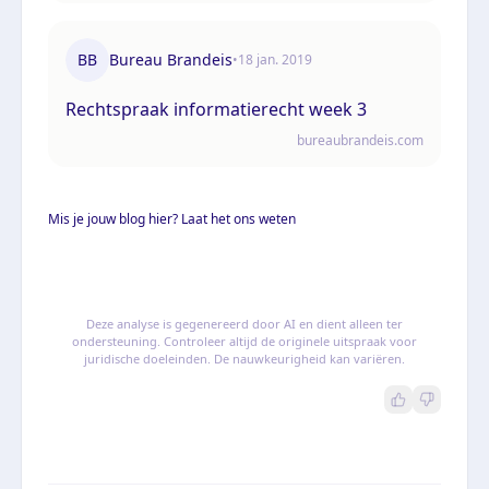
BB
Bureau Brandeis
•
18 jan. 2019
Rechtspraak informatierecht week 3
bureaubrandeis.com
Mis je jouw blog hier? Laat het ons weten
Deze analyse is gegenereerd door AI en dient alleen ter
ondersteuning. Controleer altijd de originele uitspraak voor
juridische doeleinden. De nauwkeurigheid kan variëren.