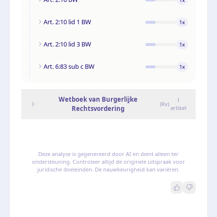
Art. 2:10 lid 1 BW
1
x
Art. 2:10 lid 3 BW
1
x
Art. 6:83 sub c BW
1
x
Wetboek van Burgerlijke
1
(
Rv
)
Rechtsvordering
artikel
Deze analyse is gegenereerd door AI en dient alleen ter
ondersteuning. Controleer altijd de originele uitspraak voor
juridische doeleinden. De nauwkeurigheid kan variëren.