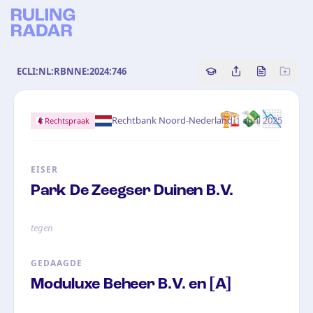
ECLI:NL:RBNNE:2024:746
Copy source referenc
Share this analy
Bekijk orig
🏗️💸📉
·
Rechtbank Noord-Nederland
1 april 2025
Rechtspraak
EISER
Park De Zeegser Duinen B.V.
tegen
GEDAAGDE
Moduluxe Beheer B.V. en [A]