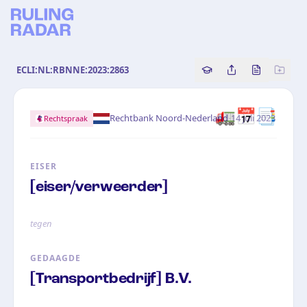
ECLI:NL:RBNNE:2023:2863
Copy source referenc
Share this analy
Bekijk orig
🚛📅📑
·
Rechtbank Noord-Nederland
14 juli 2023
Rechtspraak
EISER
[eiser/verweerder]
tegen
GEDAAGDE
[Transportbedrijf] B.V.