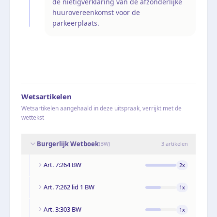
de nietigverklaring van de afzonderlijke
huurovereenkomst voor de
parkeerplaats.
Wetsartikelen
Wetsartikelen aangehaald in deze uitspraak, verrijkt met de
wettekst
Burgerlijk Wetboek
(
BW
)
3
artikelen
Art. 7:264 BW
2
x
Art. 7:262 lid 1 BW
1
x
Art. 3:303 BW
1
x