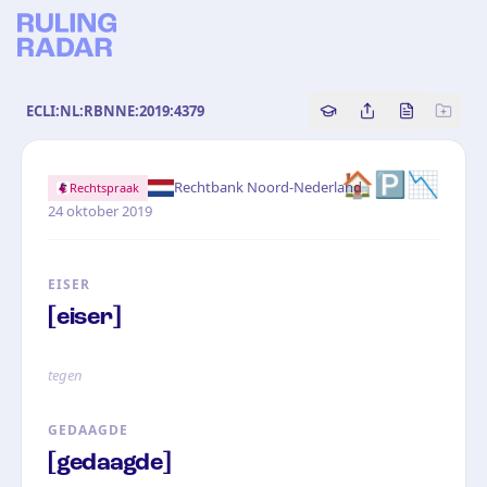
ECLI:NL:RBNNE:2019:4379
Copy source referenc
Share this analy
Bekijk orig
🏠🅿️📉
·
Rechtbank Noord-Nederland
Rechtspraak
24 oktober 2019
EISER
[eiser]
tegen
GEDAAGDE
[gedaagde]