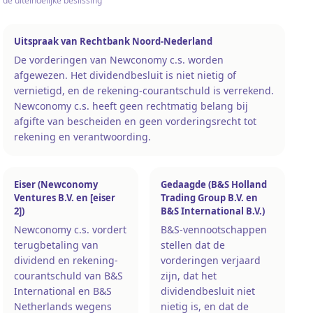
de uiteindelijke beslissing
Uitspraak van Rechtbank Noord-Nederland
De vorderingen van Newconomy c.s. worden
afgewezen. Het dividendbesluit is niet nietig of
vernietigd, en de rekening-courantschuld is verrekend.
Newconomy c.s. heeft geen rechtmatig belang bij
afgifte van bescheiden en geen vorderingsrecht tot
rekening en verantwoording.
Eiser (Newconomy
Gedaagde (B&S Holland
Ventures B.V. en [eiser
Trading Group B.V. en
2])
B&S International B.V.)
Newconomy c.s. vordert
B&S-vennootschappen
terugbetaling van
stellen dat de
dividend en rekening-
vorderingen verjaard
courantschuld van B&S
zijn, dat het
International en B&S
dividendbesluit niet
Netherlands wegens
nietig is, en dat de