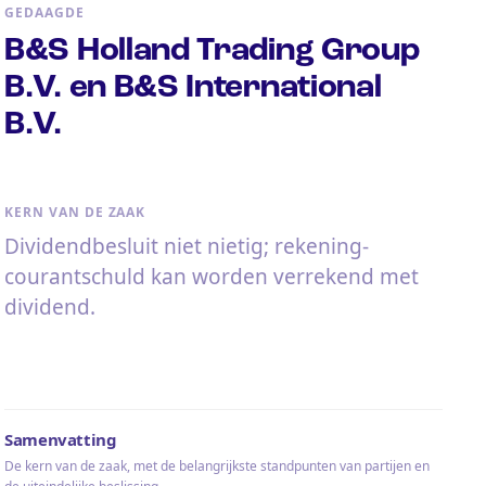
GEDAAGDE
B&S Holland Trading Group
B.V. en B&S International
B.V.
KERN VAN DE ZAAK
Dividendbesluit niet nietig; rekening-
courantschuld kan worden verrekend met
dividend.
Samenvatting
De kern van de zaak, met de belangrijkste standpunten van partijen en