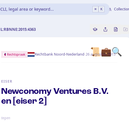
CLI, legal area or keyword...
Collectio
⌘
K
NL:RBNNE:2015:4363
Copy source refe
Share this a
Bekijk 
📜
💼
🔍
·
Rechtbank Noord-Nederland
26 augustus 2015
Rechtspraak
EISER
Newconomy Ventures B.V.
en [eiser 2]
tegen