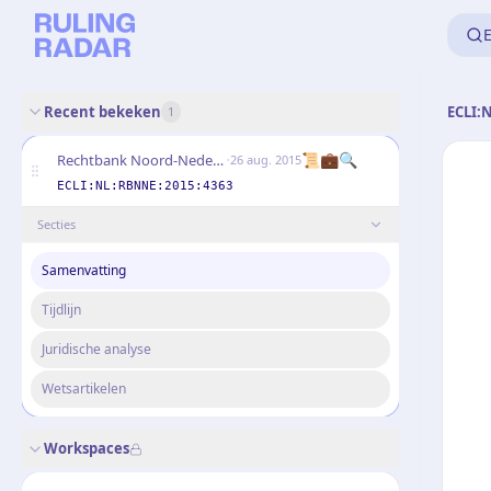
E
Recent bekeken
ECLI:
1
·
📜
💼
🔍
Rechtbank Noord-Nederland
26 aug. 2015
ECLI:NL:RBNNE:2015:4363
Secties
Samenvatting
Tijdlijn
Juridische analyse
Wetsartikelen
Workspaces