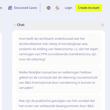
ns
Discussed Cases
Login
Create Account
Switch language
Switch to dark theme
Chat
rence
nalysis
originele uitspraak
Hoe heeft de rechtbank onderbouwd dat het
dividendbesluit niet nietig of vernietigbaar was,
ondanks de stelling van Newconomy c.s. dat het eigen
vermogen van PPN onvoldoende toereikend zou zijn
voor de uitkering?
Welke feitelijke transacties en salderingen hebben
geleid tot de conclusie dat de rekening-courantschuld
van B&S International door verrekening is komen te
vervallen?
Wat zijn de praktische gevolgen van het oordeel dat
het innen van verbeurde dwangsommen door B&S-