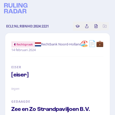
ECLI:NL:RBNHO:2024:2221
Copy source referenc
Share this analy
Bekijk orig
🏖️📄💼
·
Rechtbank Noord-Holland
Rechtspraak
14 februari 2024
EISER
[eiser]
tegen
GEDAAGDE
Zee en Zo Strandpaviljoen B.V.