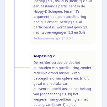
[bedrijf] c.s., ook al is [bedrijf] c.s. al
een bestaande participant in de
Happy-D Schepen. [eiser 1]'s
argument dat geen goedkeuring
nodig is omdat [bedrijf] c.s. al
participant is, wordt niet gevolgd.
(rechtsoverwegingen 5.3 en 5.4)
Rechtsoverweging(en):
5.3, 5.4
Toepassing
2
De rechter oordeelde dat het
onthouden van goedkeuring zonder
redelijke grond misbruik van
bevoegdheid kan opleveren. In dit
geval is er sprake van
onevenredigheid tussen het belang
van [gedaagden] c.s. bij het
weigeren van goedkeuring en het
belang van [eiser 1] bij de