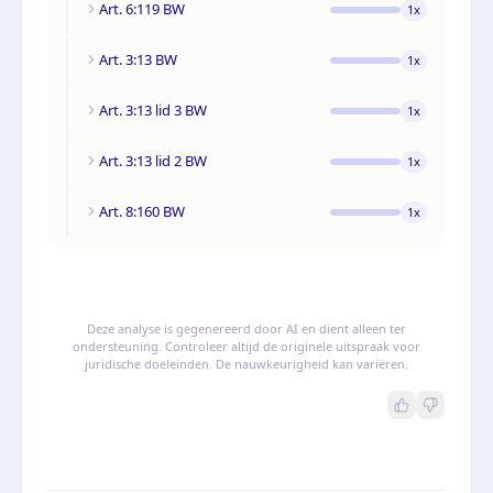
Art. 6:119 BW
1
x
Art. 3:13 BW
1
x
Art. 3:13 lid 3 BW
1
x
Art. 3:13 lid 2 BW
1
x
Art. 8:160 BW
1
x
Deze analyse is gegenereerd door AI en dient alleen ter
ondersteuning. Controleer altijd de originele uitspraak voor
juridische doeleinden. De nauwkeurigheid kan variëren.