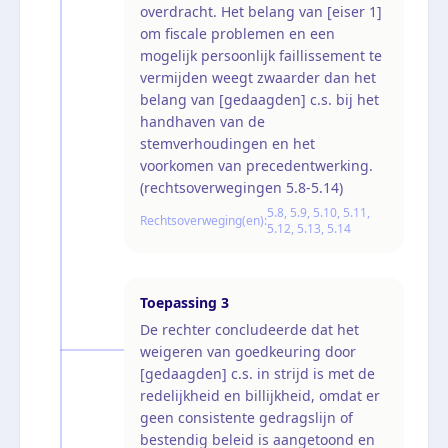
overdracht. Het belang van [eiser 1]
om fiscale problemen en een
mogelijk persoonlijk faillissement te
vermijden weegt zwaarder dan het
belang van [gedaagden] c.s. bij het
handhaven van de
stemverhoudingen en het
voorkomen van precedentwerking.
(rechtsoverwegingen 5.8-5.14)
5.8, 5.9, 5.10, 5.11,
Rechtsoverweging(en):
5.12, 5.13, 5.14
Toepassing
3
De rechter concludeerde dat het
weigeren van goedkeuring door
[gedaagden] c.s. in strijd is met de
redelijkheid en billijkheid, omdat er
geen consistente gedragslijn of
bestendig beleid is aangetoond en