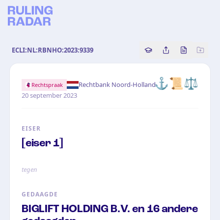
ECLI:NL:RBNHO:2023:9339
Copy source referenc
Share this analy
Bekijk orig
⚓️📜⚖️
·
Rechtbank Noord-Holland
Rechtspraak
20 september 2023
EISER
[eiser 1]
tegen
GEDAAGDE
BIGLIFT HOLDING B.V. en 16 andere