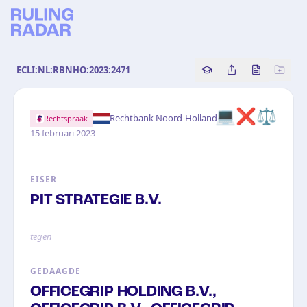
ECLI:NL:RBNHO:2023:2471
Copy source referenc
Share this analy
Bekijk orig
💻
❌
⚖️
·
Rechtbank Noord-Holland
Rechtspraak
15 februari 2023
EISER
PIT STRATEGIE B.V.
tegen
GEDAAGDE
OFFICEGRIP HOLDING B.V.,