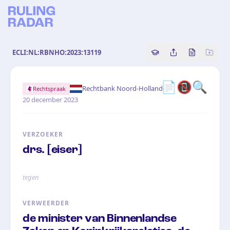
ECLI:NL:RBNHO:2023:13119
Copy source referenc
Share this analy
Bekijk orig
📄📵🔍
·
Rechtbank Noord-Holland
Rechtspraak
20 december 2023
VERZOEKER
drs. [eiser]
tegen
VERWEERDER
de minister van Binnenlandse