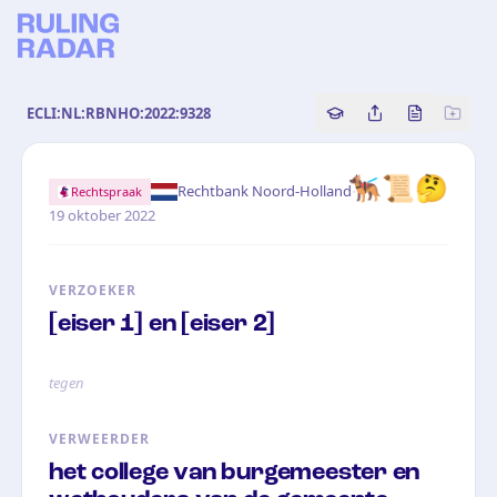
ECLI:NL:RBNHO:2022:9328
Copy source referenc
Share this analy
Bekijk orig
🐕‍🦺📜🤔
·
Rechtbank Noord-Holland
Rechtspraak
19 oktober 2022
VERZOEKER
[eiser 1] en [eiser 2]
tegen
VERWEERDER
het college van burgemeester en