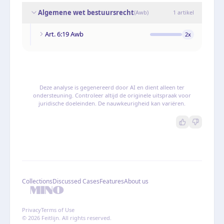
Algemene wet bestuursrecht
(
Awb
)
1
artikel
Art. 6:19 Awb
2
x
Deze analyse is gegenereerd door AI en dient alleen ter
ondersteuning. Controleer altijd de originele uitspraak voor
juridische doeleinden. De nauwkeurigheid kan variëren.
Collections
Discussed Cases
Features
About us
Privacy
Terms of Use
© 2026 Feitlijn. All rights reserved.