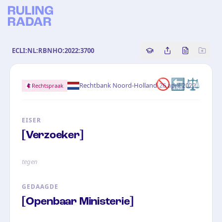
ECLI:NL:RBNHO:2022:3700
Copy source referenc
Share this analy
Bekijk orig
🚫
🔚
⚖️
·
Rechtbank Noord-Holland
26 april 2022
Rechtspraak
EISER
[Verzoeker]
tegen
GEDAAGDE
[Openbaar Ministerie]