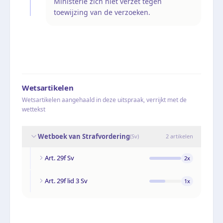
Ministerie zich niet verzet tegen
toewijzing van de verzoeken.
Wetsartikelen
Wetsartikelen aangehaald in deze uitspraak, verrijkt met de
wettekst
Wetboek van Strafvordering
(
Sv
)
2
artikelen
Art. 29f Sv
2
x
Art. 29f lid 3 Sv
1
x